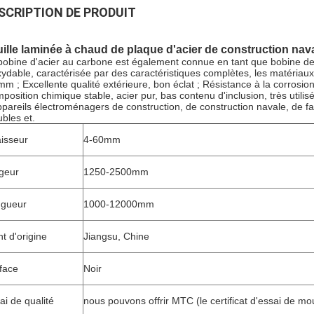
SCRIPTION DE PRODUIT
ille laminée à chaud de plaque d'acier de construction na
bobine d'acier au carbone est également connue en tant que bobine de 
xydable, caractérisée par des caractéristiques complètes, les matériaux
mm ; Excellente qualité extérieure, bon éclat ; Résistance à la corrosion 
position chimique stable, acier pur, bas contenu d'inclusion, très utilisé
ppareils électroménagers de construction, de construction navale, de fa
bles et.
isseur
4-60mm
geur
1250-2500mm
gueur
1000-12000mm
nt d'origine
Jiangsu, Chine
face
Noir
ai de qualité
nous pouvons offrir MTC (le certificat d'essai de mou