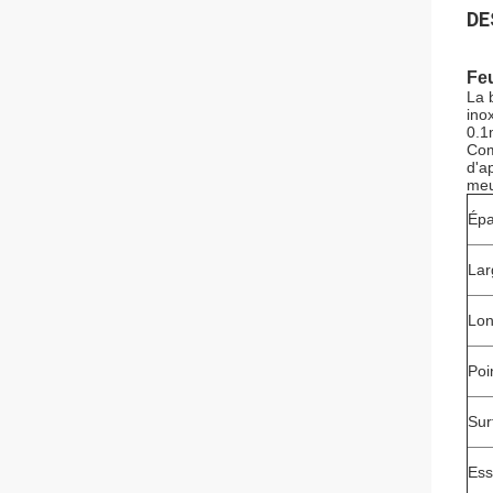
DE
Feu
La 
ino
0.1
Com
d'a
meu
Épa
Lar
Lon
Poi
Sur
Ess