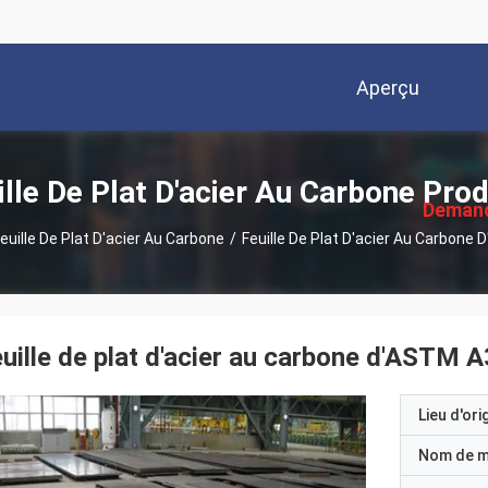
Aperçu
描
述
ille De Plat D'acier Au Carbone Prod
Deman
euille De Plat D'acier Au Carbone
/
Feuille De Plat D'acier Au Carbone
Soumi
uille de plat d'acier au carbone d'ASTM 
Lieu d'ori
Nom de 