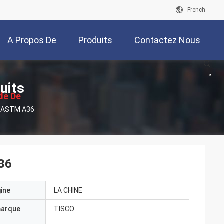
French
A Propos De
Produits
Contactez Nous
Nous
uits
de De
 D'ASTM A36
ssion
A36
gine
LA CHINE
marque
TISCO