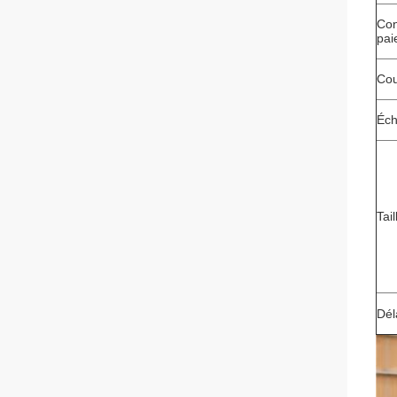
Con
pai
Cou
Éch
Tai
Dél