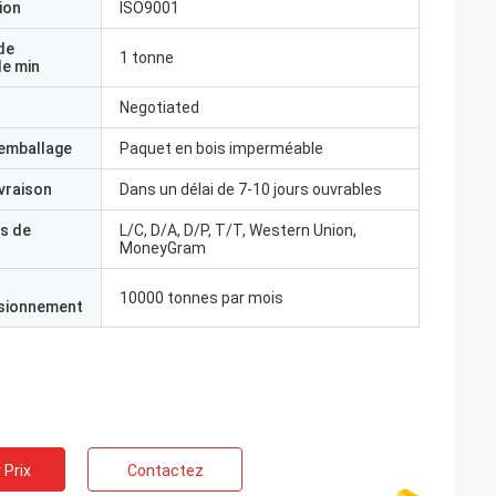
ion
ISO9001
de
1 tonne
e min
Negotiated
'emballage
Paquet en bois imperméable
ivraison
Dans un délai de 7-10 jours ouvrables
s de
L/C, D/A, D/P, T/T, Western Union,
MoneyGram
10000 tonnes par mois
isionnement
 Prix
Contactez