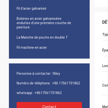
Fil d'acier galvanisé
Bobines en acier galvanisées
DÉ
enduites d'une première couche de
peinture
Typ
La Manche de poutre en double T
Fil machine en acier
Épa
Lon
Personne à contacter :
Riley
Numéro de téléphone :
+86 17561731862
Com
whatsapp :
+8617561731862
Contact
Met