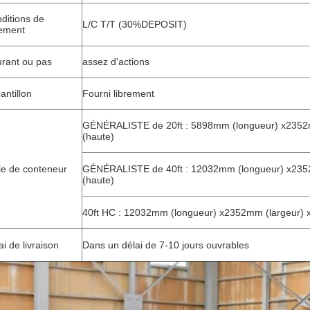
ditions de
L/C T/T (30%DEPOSIT)
ement
rant ou pas
assez d'actions
antillon
Fourni librement
GÉNÉRALISTE de 20ft : 5898mm (longueur) x235
(haute)
lle de conteneur
GÉNÉRALISTE de 40ft : 12032mm (longueur) x23
(haute)
40ft HC : 12032mm (longueur) x2352mm (largeur)
ai de livraison
Dans un délai de 7-10 jours ouvrables