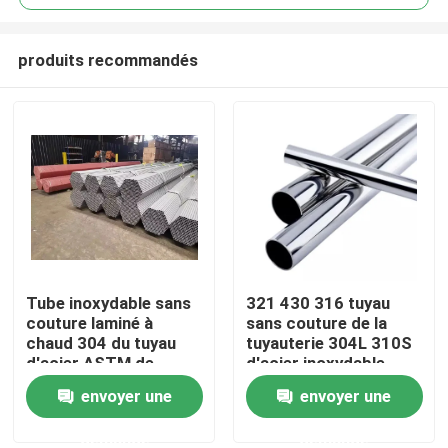
produits recommandés
Tube inoxydable sans
321 430 316 tuyau
Maison
couture laminé à
sans couture de la
chaud 304 du tuyau
tuyauterie 304L 310S
d'acier ASTM de
d'acier inoxydable
Produits
solides solubles 300
décoratif
envoyer une
envoyer une
séries 12m
demande
demande
Au sujet de nous