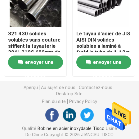
Bobine en acier de GI
321 430 solides
Le tuyau d'acier de JIS
Tuyau d'acier de solides solubles
solubles sans couture
AISI DIN solides
sifflent la tuyauterie
solubles a laminé à
304L 310S 680mm de
froid le tube de 1-12m
Barre ronde d'acier inoxydable
l'acier inoxydable 316
recuisant 201
envoyer une
envoyer une
Bande d'acier inoxydable
demande
demande
Aperçu
Au sujet de nous
Contactez-nous
Desktop Site
Fil de soudure d'acier inoxydable
Plan du site
Privacy Policy
La Manche d'acier inoxydable
Qualité
Bobine en acier inoxydable Tisco
Usine
Bobine d'acier au carbone
De Chine.Copyright © 2026 JIANGSU TISCO