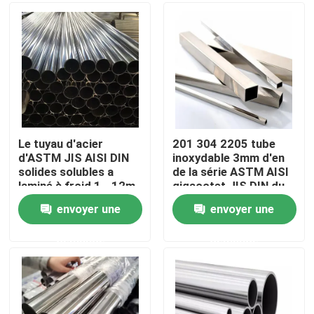
Visite d'usine
Contrôle de qualité
Contactez-nous
Le tuyau d'acier
201 304 2205 tube
d'ASTM JIS AISI DIN
inoxydable 3mm d'en
solides solubles a
de la série ASTM AISI
Demandez une citation
laminé à froid 1 - 12m
gigaoctet JIS DIN du
tube de 6 - de 680mm
tuyau d'acier 400 de
envoyer une
envoyer une
solides solubles
Bobine en acier inoxydable Tisco
demande
demande
plaque de métal d'acier inoxydable
Feuille de plat d'acier au carbone