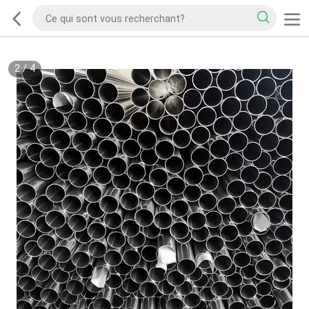
2
/
4