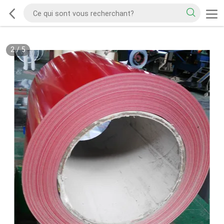
2
/
5