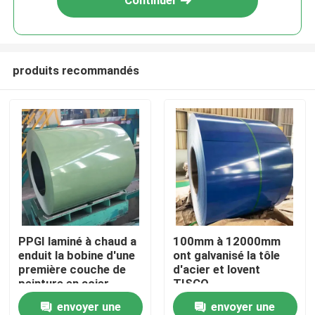
Continuer
produits recommandés
Maison
PPGI laminé à chaud a
100mm à 12000mm
enduit la bobine d'une
ont galvanisé la tôle
Produits
première couche de
d'acier et lovent
peinture en acier
TISCO
4mm-300mm SPCD
envoyer une
envoyer une
Au sujet de nous
TISCO