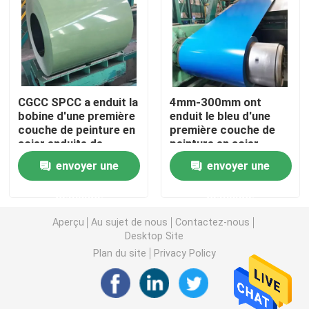
Bobine en acier de GI
Tuyau d'acier de solides solubles
CGCC SPCC a enduit la
4mm-300mm ont
bobine d'une première
enduit le bleu d'une
Barre ronde d'acier inoxydable
couche de peinture en
première couche de
acier enduite de
peinture en acier
couleur, DX51D Z a
galvanisé d'immersion
envoyer une
envoyer une
Bande d'acier inoxydable
enduit la bobine d'une
chaude des bobines
première couche de
TISCO
demande
demande
peinture TISCO de
Fil de soudure d'acier inoxydable
Galvalume
Aperçu
Au sujet de nous
Contactez-nous
Desktop Site
Plan du site
Privacy Policy
La Manche d'acier inoxydable
Bobine d'acier au carbone