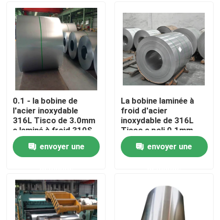
Produits
Bobine en acier inoxydable Tisco
plaque de métal d'acier inoxydable
0.1 - la bobine de
La bobine laminée à
l'acier inoxydable
froid d'acier
316L Tisco de 3.0mm
inoxydable de 316L
Feuille de plat d'acier au carbone
a laminé à froid 310S
Tisco a poli 0.1mm
poli 304
304 ISO9001 solides
envoyer une
envoyer une
solubles 308 309
Bobine en acier de GI
demande
demande
Tuyau d'acier de solides solubles
Barre ronde d'acier inoxydable