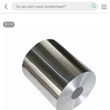
2
/
4