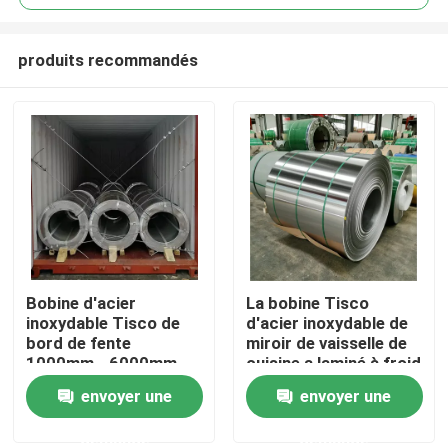
produits recommandés
Bobine d'acier
La bobine Tisco
Accueil
inoxydable Tisco de
d'acier inoxydable de
bord de fente
miroir de vaisselle de
1000mm - 6000mm
cuisine a laminé à froid
A propos de nous
201 202
2B 8K 6k 0.2mm
envoyer une
envoyer une
demande
demande
Contacts