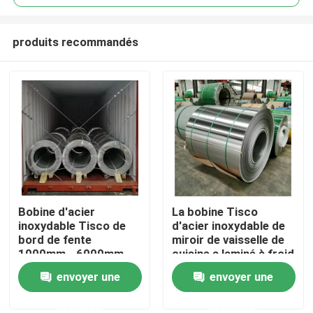
produits recommandés
Bobine d'acier
La bobine Tisco
Accueil
inoxydable Tisco de
d'acier inoxydable de
bord de fente
miroir de vaisselle de
1000mm - 6000mm
cuisine a laminé à froid
A propos de nous
201 202
2B 8K 6k 0.2mm
envoyer une
envoyer une
demande
demande
Contacts