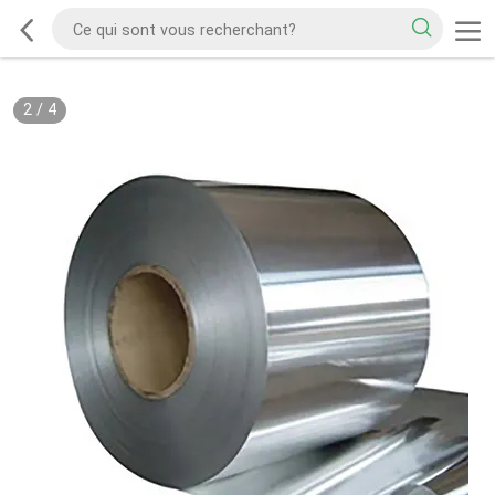
2
/
4