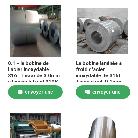
Produits
Bobine en acier inoxydable Tisco
plaque de métal d'acier inoxydable
0.1 - la bobine de
La bobine laminée à
l'acier inoxydable
froid d'acier
316L Tisco de 3.0mm
inoxydable de 316L
Feuille de plat d'acier au carbone
a laminé à froid 310S
Tisco a poli 0.1mm
poli 304
304 ISO9001 solides
envoyer une
envoyer une
solubles 308 309
Bobine en acier de GI
demande
demande
Tuyau d'acier de solides solubles
Barre ronde d'acier inoxydable